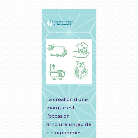
La création d’une
marque est
l’occasion
d’inclure un jeu de
pictogrammes