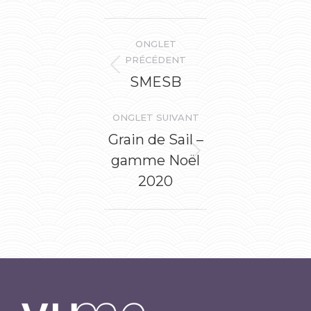
Navigation
ONGLET
de
PRÉCÉDENT
Onglet
SMESB
commentaire
précédent
ONGLET SUIVANT
Grain de Sail –
gamme Noël
Onglet
suivant
2020