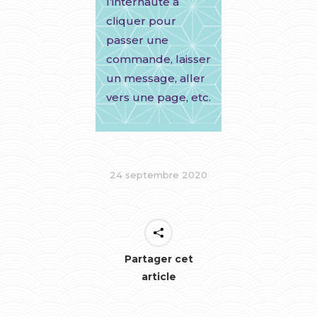
l’internaute à
cliquer pour
passer une
commande, laisser
un message, aller
vers une page, etc.
24 septembre 2020
Partager cet
article