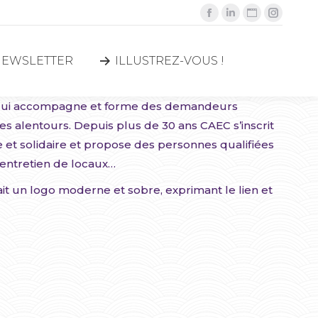
Facebook
LinkedIn
Site
Instagr
NEWSLETTER
ILLUSTREZ-VOUS !
page
page
Web
page
opens
opens
page
opens
NEWSLETTER
ILLUSTREZ-VOUS !
in
in
opens
in
new
new
in
new
 qui accompagne et forme des demandeurs
window
window
new
window
s alentours. Depuis plus de 30 ans CAEC s’inscrit
window
 et solidaire et propose des personnes qualifiées
l’entretien de locaux…
ait un logo moderne et sobre, exprimant le lien et