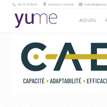
06 13 74 05 61
Inzinzac-Lochrist
isabelle@yume
ACCUEIL
ACCUEIL