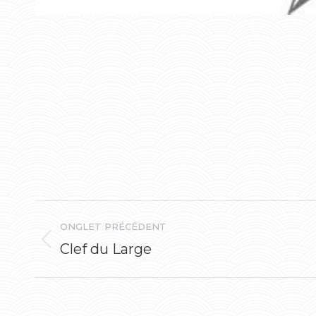
Navigation
ONGLET PRÉCÉDENT
de
Clef du Large
Onglet
précédent
commentaire