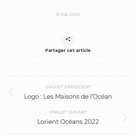
31 mai 2022
Partager cet article
Navigation
ONGLET PRÉCÉDENT
de
Logo : Les Maisons de l’Océan
Onglet
précédent
commentaire
ONGLET SUIVANT
Lorient Océans 2022
Onglet
suivant