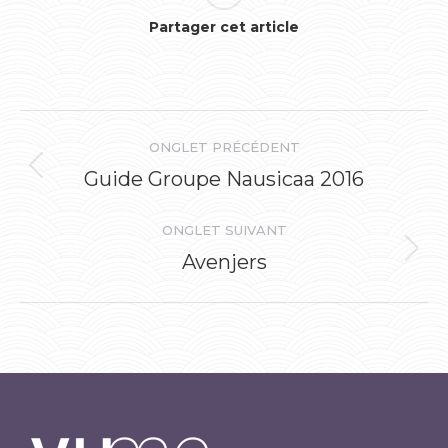
Partager cet article
Navigation
ONGLET PRÉCÉDENT
de
Guide Groupe Nausicaa 2016
Onglet
précédent
commentaire
ONGLET SUIVANT
Avenjers
Onglet
suivant