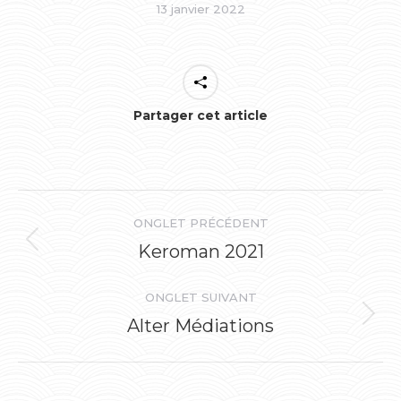
13 janvier 2022
Partager cet article
Navigation
ONGLET PRÉCÉDENT
de
Keroman 2021
Onglet
précédent
commentaire
ONGLET SUIVANT
Alter Médiations
Onglet
suivant