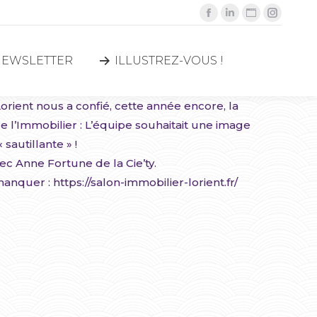
Facebook
LinkedIn
Site
Instagr
NEWSLETTER
ILLUSTREZ-VOUS !
page
page
Web
page
opens
opens
page
opens
NEWSLETTER
ILLUSTREZ-VOUS !
in
in
opens
in
new
new
in
new
orient nous a confié, cette année encore, la
window
window
new
window
 l’Immobilier : L’équipe souhaitait une image
window
sautillante » !
ec Anne Fortune de la Cie’ty.
nquer : https://salon-immobilier-lorient.fr/