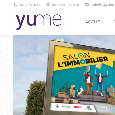
06 13 74 05 61
Inzinzac-Lochrist
isabelle@yume
ACCUEIL
ACCUEIL