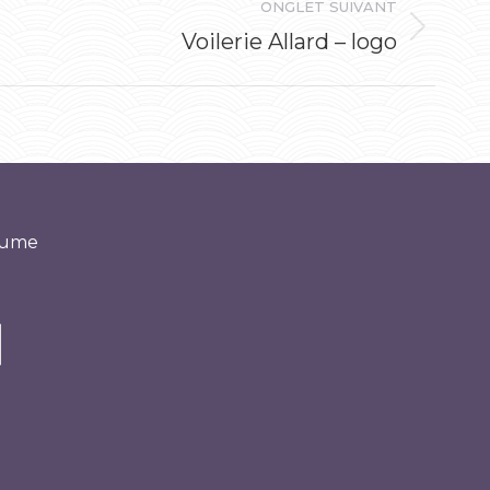
ONGLET SUIVANT
Voilerie Allard – logo
‘yume