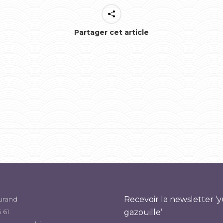
Partager cet article
Onglet
suivant
urand
Recevoir la newsletter 
 61
gazouille’