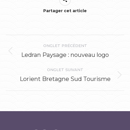
Partager cet article
Navigation
ONGLET PRÉCÉDENT
de
Ledran Paysage : nouveau logo
Onglet
précédent
commentaire
ONGLET SUIVANT
Lorient Bretagne Sud Tourisme
Onglet
suivant