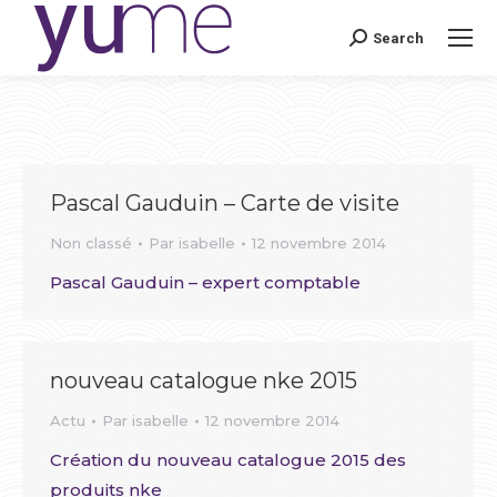
Search
Search:
Pascal Gauduin – Carte de visite
Non classé
Par
isabelle
12 novembre 2014
Pascal Gauduin – expert comptable
nouveau catalogue nke 2015
Actu
Par
isabelle
12 novembre 2014
Création du nouveau catalogue 2015 des
produits nke