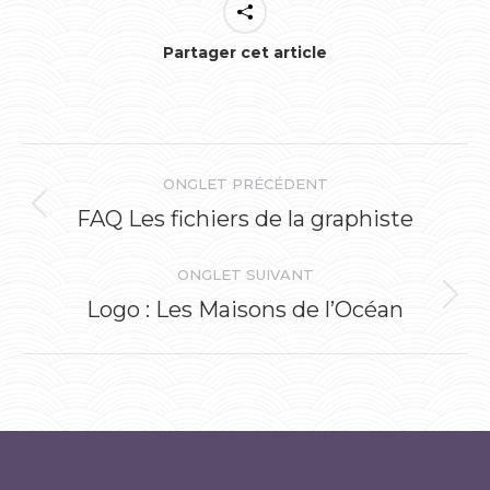
Partager cet article
Navigation
ONGLET PRÉCÉDENT
de
FAQ Les fichiers de la graphiste
Onglet
précédent
commentaire
ONGLET SUIVANT
Logo : Les Maisons de l’Océan
Onglet
suivant